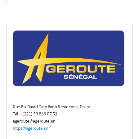
Rue F x David Diop Fann Résidence, Dakar
Tél. : (221) 33 869 07 51
ageroute@ageroute.sn
https://ageroute.sn