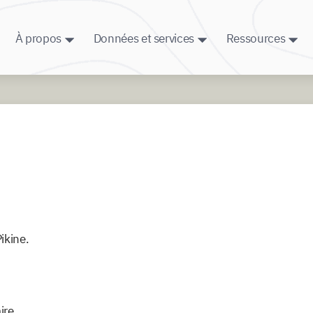
À propos
Données et services
Ressources
ikine.
ire