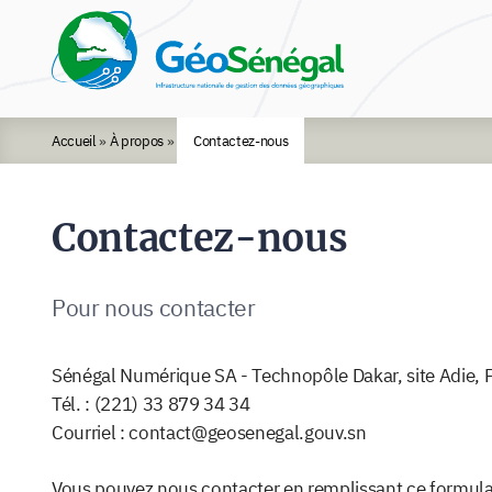
Rechercher :
Accueil
»
À propos
»
Contactez-nous
Contactez-nous
Pour nous contacter
Sénégal Numérique SA - Technopôle Dakar, site Adie, P
Tél. : (221) 33 879 34 34
Courriel : contact@geosenegal.gouv.sn
Vous pouvez nous contacter en remplissant ce formula