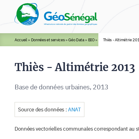
Rechercher :
Accueil
»
Données et services
»
Géo Data
»
BIO
»
Thiès - Altimétrie 20
Thiès - Altimétrie 2013
Base de données urbaines, 2013
Source des données :
ANAT
Données vectorielles communales correspondant au sta