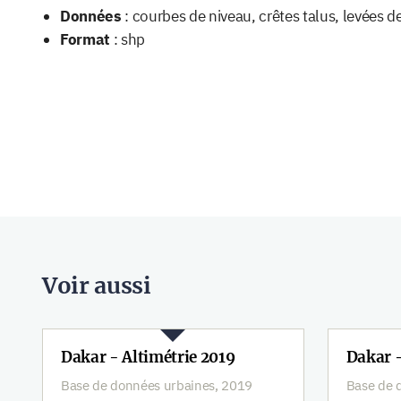
Données
: courbes de niveau, crêtes talus, levées de
Format
: shp
Voir aussi
Dakar - Altimétrie 2019
Dakar 
Base de données urbaines, 2019
Base de 