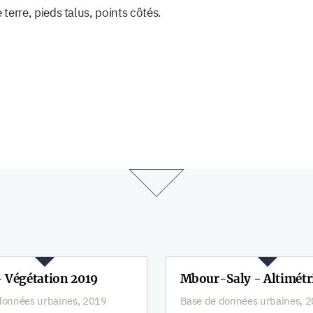
 terre, pieds talus, points côtés.
- Végétation 2019
Mbour-Saly - Altimétr
données urbaines, 2019
Base de données urbaines, 