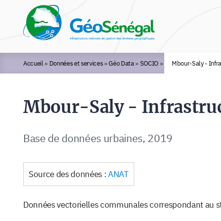
Rechercher :
Accueil
»
Données et services
»
Géo Data
»
SOCIO
»
Mbour-Saly - Infr
Mbour-Saly - Infrastruc
Base de données urbaines, 2019
Source des données :
ANAT
Données vectorielles communales correspondant au sta