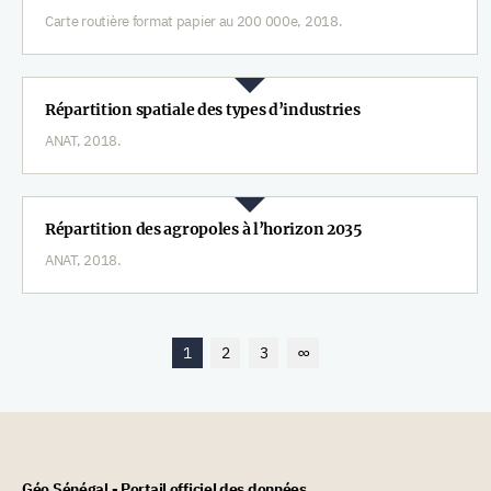
Carte routière format papier au 200 000e, 2018.
Répartition spatiale des types d’industries
ANAT, 2018.
Répartition des agropoles à l’horizon 2035
ANAT, 2018.
1
2
3
∞
Géo Sénégal - Portail officiel des données